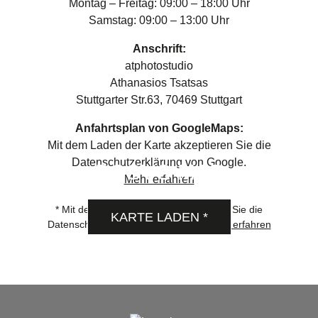
Montag – Freitag: 09:00 – 18:00 Uhr
Samstag: 09:00 – 13:00 Uhr
Anschrift:
atphotostudio
Athanasios Tsatsas
Stuttgarter Str.63, 70469 Stuttgart
Anfahrtsplan von GoogleMaps:
Mit dem Laden der Karte akzeptieren Sie die
Datenschutzerklärung von Google.
DSGVO MAP
Mehr erfahren
* Mit dem Laden der Karte akzeptieren Sie die
KARTE LADEN *
Datenschutzerklärung von Google.
Mehr erfahren