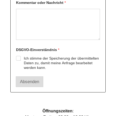
Kommentar oder Nachricht
*
o
m
m
e
n
t
a
r
N
a
c
DSGVO-Einverständnis
*
h
r
Ich stimme der Speicherung der übermittelten
i
Daten zu, damit meine Anfrage bearbeitet
c
werden kann.
h
t
o
Absenden
d
e
r
Öffnungszeiten
: